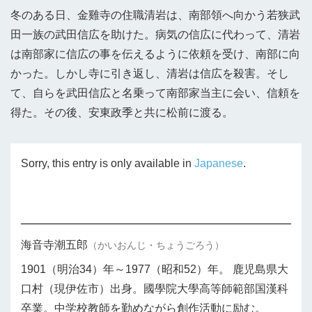
冬のある日、金雞寺の住職清岩は、南部領へ向かう若狭武
田一族の武田信広を助けた。病気の信広に代わって、清岩
は南部家に信広の事を伝えるように依頼を受け、南部に向
かった。しかし寺に引き返し、清岩は信広を殺害。そし
て、自らを武田信広と名乗って南部家当主に会い、信頼を
得た。その後、安東政季と共に松前に渡る。
Sorry, this entry is only available in
Japanese
.
海音寺潮五郎
（かいおんじ・ちょうごろう）
1901（明治34）年～1977（昭和52）年。 鹿児島県大
口村（現伊佐市）出身。國學院大學高等師範部国漢科
卒業。中学校教師を勤めながら創作活動に励む。