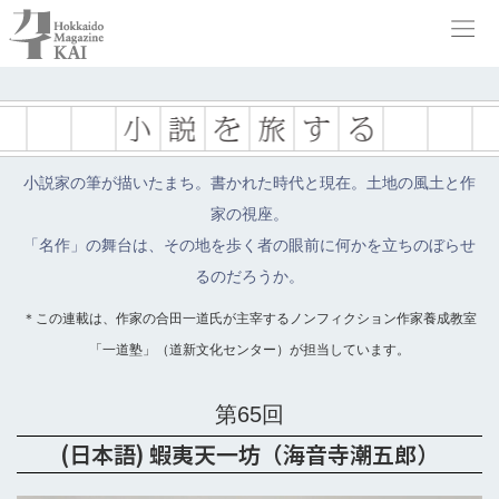
小説家の筆が描いたまち。書かれた時代と現在。土地の風土と作
家の視座。
「名作」の舞台は、その地を歩く者の眼前に何かを立ちのぼらせ
るのだろうか。
＊この連載は、作家の合田一道氏が主宰するノンフィクション作家養成教室
「一道塾」（道新文化センター）が担当しています。
第65回
(日本語) 蝦夷天一坊（海音寺潮五郎）